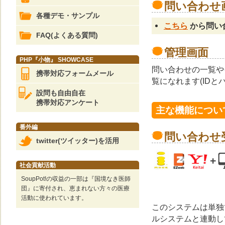
問い合わせ
各種デモ・サンプル
こちら
から問い
FAQ(よくある質問)
管理画面
PHP『小物』 SHOWCASE
問い合わせの一覧や
携帯対応フォームメール
覧になれます(IDとパ
設問も自由自在
携帯対応アンケート
主な機能につい
番外編
問い合わせ
twitter(ツイッター)を活用
社会貢献活動
SoupPot!の収益の一部は『国境なき医師
団』に寄付され、恵まれない方々の医療
活動に使われています。
このシステムは単独で
ルシステムと連動し